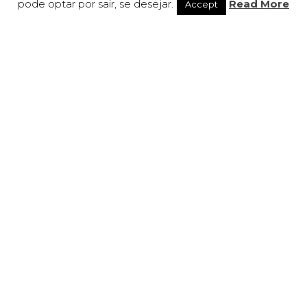
pode optar por sair, se desejar.
Read More
Accept
Missão
Acompanhar o ritmo e fluidez do mobiliário
de escritório enquanto âmbito, propondo
diferentes tipologias de produtos com altos
e rigorosos padrões de qualidade. Para isso,